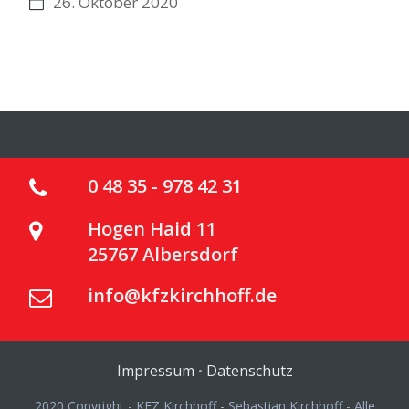
26. Oktober 2020
0 48 35 - 978 42 31
Hogen Haid 11
25767 Albersdorf
info@kfzkirchhoff.de
Impressum
Datenschutz
•
2020 Copyright - KFZ Kirchhoff - Sebastian Kirchhoff - Alle